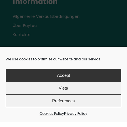
Information
Allgemeine Verkaufsbedingungen
Über Paytec
Kontakte
Konto
We use cookies to optimize our website and our service.
Mein E-Shop Account
Accept
Vieta
Zahlungen
Preferences
Cookies Policy
Privacy Policy
Zahlungsmethoden: