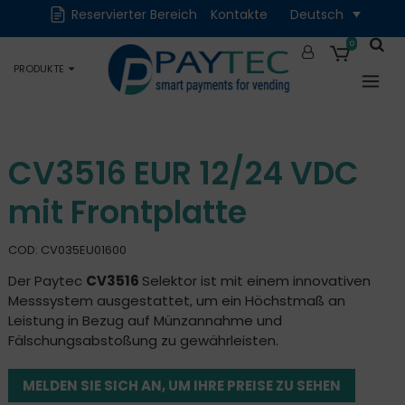
Reservierter Bereich
Kontakte
Deutsch
Digital
Zubehör und
Ersatzteile
0
PRODUKTE
Okkasion
CV3516 EUR 12/24 VDC
mit Frontplatte
COD: CV035EU01600
Der Paytec
CV3516
Selektor ist mit einem innovativen
Messsystem ausgestattet, um ein Höchstmaß an
Leistung in Bezug auf Münzannahme und
Fälschungsabstoßung zu gewährleisten.
MELDEN SIE SICH AN, UM IHRE PREISE ZU SEHEN