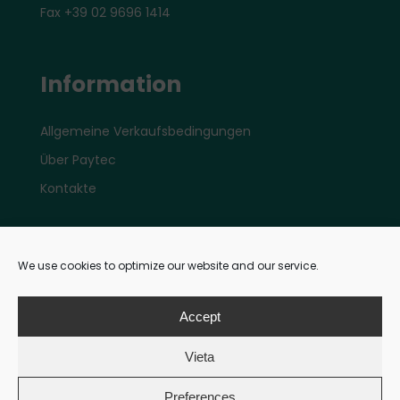
Fax +39 02 9696 1414
Information
Allgemeine Verkaufsbedingungen
Über Paytec
Kontakte
Konto
We use cookies to optimize our website and our service.
Mein E-Shop Account
Accept
Vieta
Zahlungen
Preferences