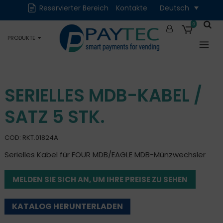
Reservierter Bereich
Kontakte
Deutsch
Digital
Zubehör und
Ersatzteile
0
PRODUKTE
Okkasion
SERIELLES MDB-KABEL /
SATZ 5 STK.
COD: RKT.01824A
Serielles Kabel für FOUR MDB/EAGLE MDB-Münzwechsler
MELDEN SIE SICH AN, UM IHRE PREISE ZU SEHEN
KATALOG HERUNTERLADEN