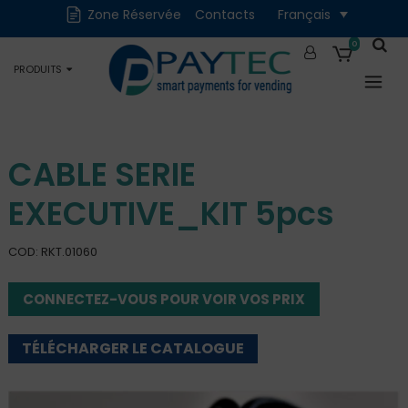
Zone Réservée
Contacts
Français
Numériques
Accessoires et
Pièces de rechange
0
PRODUITS
Occasions
CABLE SERIE
EXECUTIVE_KIT 5pcs
COD: RKT.01060
CONNECTEZ-VOUS POUR VOIR VOS PRIX
TÉLÉCHARGER LE CATALOGUE