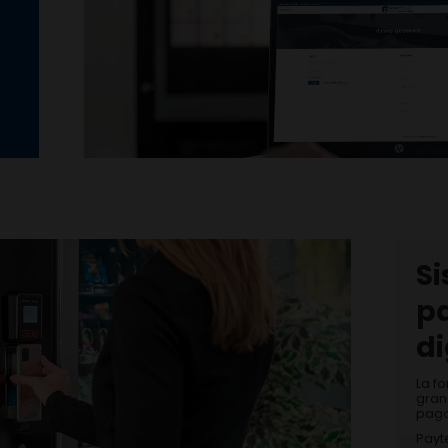
Si
p
di
La fo
gran
paga
Payte