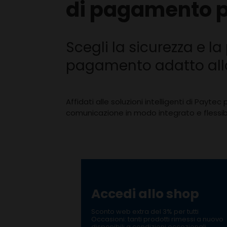
di pagamento pe
Scegli la sicurezza e la
pagamento adatto all
Affidati alle soluzioni intelligenti di Payte
comunicazione in modo integrato e flessibi
Accedi allo shop
Sconto web extra del 3% per tutti
Occasioni: tanti prodotti rimessi a nuovo
disponibili a condizioni eccezionali