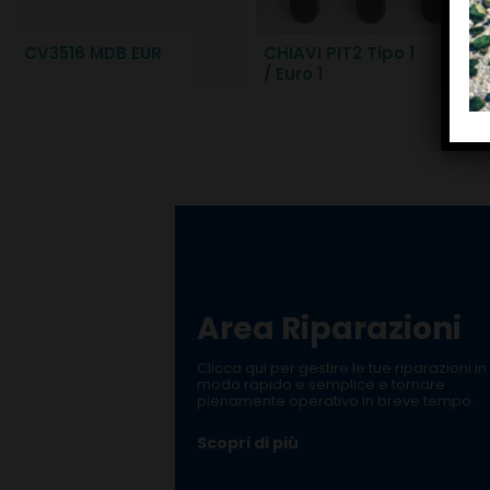
CV3516 MDB EUR
CHIAVI PIT2 Tipo 1
/ Euro 1
Area Riparazioni
Clicca qui per gestire le tue riparazioni in
modo rapido e semplice e tornare
pienamente operativo in breve tempo.
Scopri di più