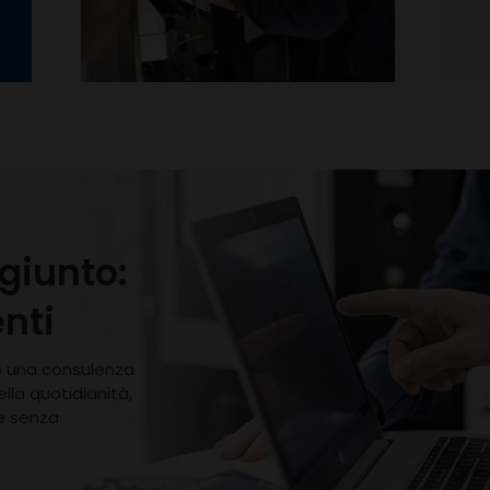
ggiunto:
enti
do una consulenza
lla quotidianità,
e senza