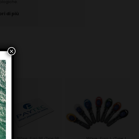
ologiche.
ri di più
×