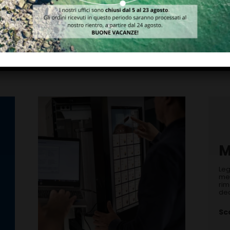
CAIMAN2 PIT EXE
FOUR PREMIUM
EUR
MIFARE®
M
Leg
mer
rim
dec
Sco