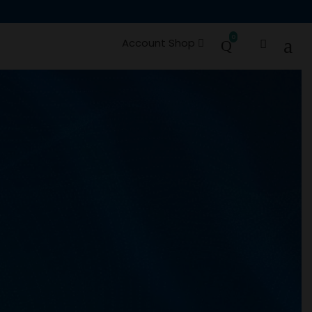
0
Account Shop
e Ricambi
Occasioni