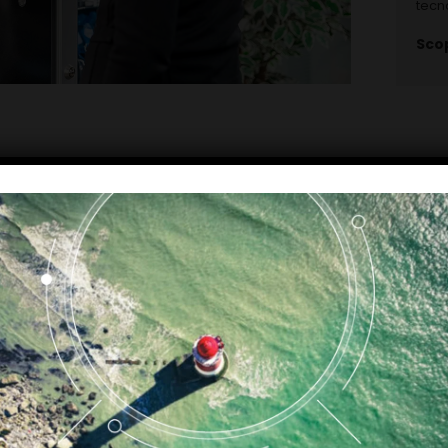
tecn
Scop
I nostri prodotti