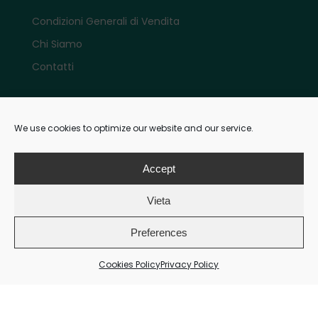
Condizioni Generali di Vendita
Chi Siamo
Contatti
Account
We use cookies to optimize our website and our service.
Il mio account e-shop
Accept
Vieta
Pagamenti
Preferences
Cookies Policy
Privacy Policy
Metodi di pagamento: