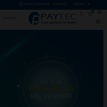
Cash
Cashless
Area Download
Contatti
Italiano
Digitali
Accessori e Ricambi
0
PRODOTTI
Occasioni
LA TUA
GUIDA SICURA
NEL VENDING