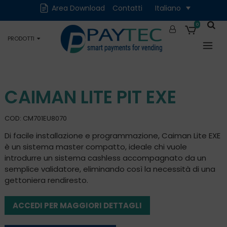
Cash
Cashless
Area Download
Contatti
Italiano
Digitali
Accessori e Ricambi
0
PRODOTTI
Occasioni
CAIMAN LITE PIT EXE
COD: CM701EU8070
Di facile installazione e programmazione, Caiman Lite EXE
è un sistema master compatto, ideale chi vuole
introdurre un sistema cashless accompagnato da un
semplice validatore, eliminando così la necessità di una
gettoniera rendiresto.
ACCEDI PER MAGGIORI DETTAGLI