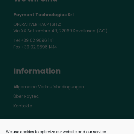
Payment Technologies Srl
OPERATIVER HAUPTSITZ:
Via XX Settembre 49, 22069 Rovellasca (CO)
Tel +39 02 9696 141
Fax +39 02 9696 1414
Information
Allgemeine Verkaufsbedingungen
Über Paytec
Kontakte
Konto
We use cookies to optimize our website and our service.