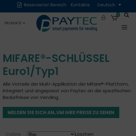
Reservierter Bereich
Kontakte
Deutsch
Digital
Zubehör und
Ersatzteile
0
PRODUKTE
Okkasion
MIFARE®-SCHLÜSSEL
Euro1/Typ1
Alle Vorteile der Multi-Applikation der Mifare®-Plattform,
integriert und angepasst von Paytec an die spezifischen
Bedürfnisse von Vending.
MELDEN SIE SICH AN, UM IHRE PREISE ZU SEHEN
Colore
Löschen