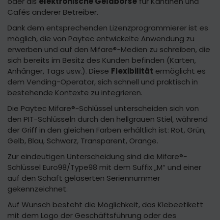
oder als
elektronische Geldbörse
für Kantinen und
Cafés anderer Betreiber.
Dank dem entsprechenden Lizenzprogrammierer ist es
möglich, die von Paytec entwickelte Anwendung zu
erwerben und auf den Mifare®-Medien zu schreiben, die
sich bereits im Besitz des Kunden befinden (Karten,
Anhänger, Tags usw.). Diese
Flexibilität
ermöglicht es
dem Vending-Operator, sich schnell und praktisch in
bestehende Kontexte zu integrieren.
Die Paytec Mifare®-Schlüssel unterscheiden sich von
den PIT-Schlüsseln durch den hellgrauen Stiel, während
der Griff in den gleichen Farben erhältlich ist: Rot, Grün,
Gelb, Blau, Schwarz, Transparent, Orange.
Zur eindeutigen Unterscheidung sind die Mifare®-
Schlüssel Euro98/Type98 mit dem Suffix „M“ und einer
auf den Schaft gelaserten Seriennummer
gekennzeichnet.
Auf Wunsch besteht die Möglichkeit, das Klebeetikett
mit dem Logo der Geschäftsführung oder des