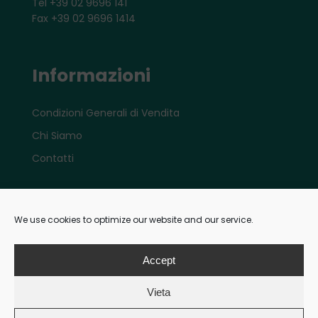
Tel +39 02 9696 141
Fax +39 02 9696 1414
Informazioni
Condizioni Generali di Vendita
Chi Siamo
Contatti
Account
We use cookies to optimize our website and our service.
Il mio account e-shop
Accept
Vieta