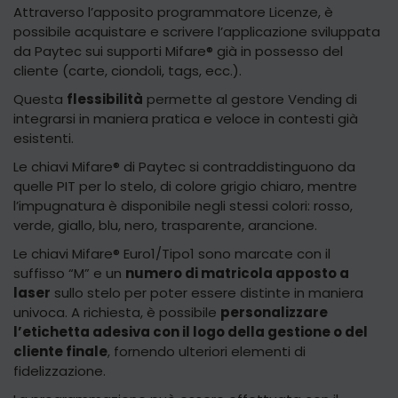
Attraverso l’apposito programmatore Licenze, è
possibile acquistare e scrivere l’applicazione sviluppata
da Paytec sui supporti Mifare® già in possesso del
cliente (carte, ciondoli, tags, ecc.).
Questa
flessibilità
permette al gestore Vending di
integrarsi in maniera pratica e veloce in contesti già
esistenti.
Le chiavi Mifare® di Paytec si contraddistinguono da
quelle PIT per lo stelo, di colore grigio chiaro, mentre
l’impugnatura è disponibile negli stessi colori: rosso,
verde, giallo, blu, nero, trasparente, arancione.
Le chiavi Mifare® Euro1/Tipo1 sono marcate con il
suffisso “M” e un
numero di matricola apposto a
laser
sullo stelo per poter essere distinte in maniera
univoca. A richiesta, è possibile
personalizzare
l’etichetta adesiva con il logo della gestione o del
cliente finale
, fornendo ulteriori elementi di
fidelizzazione.