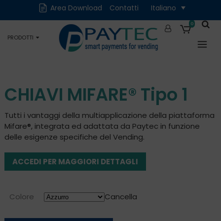
Cash
Cashless
Area Download
Contatti
Italiano
Digitali
Accessori e Ricambi
0
PRODOTTI
Occasioni
CHIAVI MIFARE® Tipo 1
Tutti i vantaggi della multiapplicazione della piattaforma
Mifare®, integrata ed adattata da Paytec in funzione
delle esigenze specifiche del Vending.
ACCEDI PER MAGGIORI DETTAGLI
Colore
Cancella