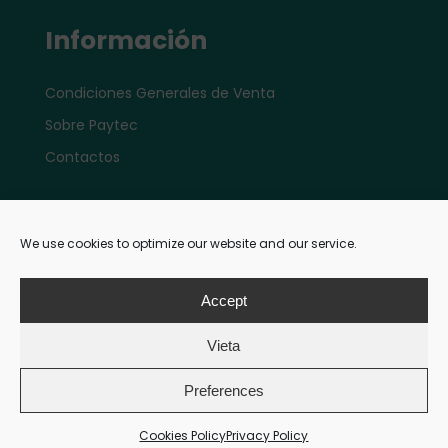
Información
Condiciones Generales de Venta
Sobre Paytec
Contactos
Account
We use cookies to optimize our website and our service.
Mi cuenta e-shop
Accept
Vieta
Pagos
Preferences
Cookies Policy
Privacy Policy
Métodos de pago: