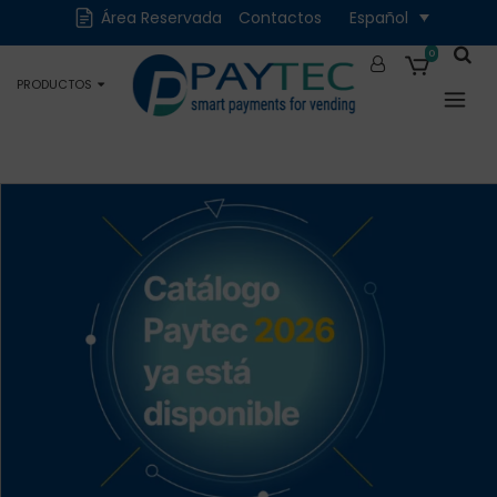
Área Reservada
Contactos
Español
Digital
Accesorios y
Repuestos
0
PRODUCTOS
Ocasiones