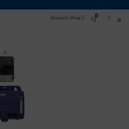
0
Account Shop
s y Repuestos
Ocasiones