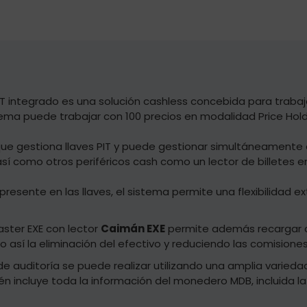
PIT integrado es una solución cashless concebida para trab
tema puede trabajar con 100 precios en modalidad Price Hol
 que gestiona llaves PIT y puede gestionar simultáneamente 
 así como otros periféricos cash como un lector de billete
resente en las llaves, el sistema permite una flexibilidad ex
ster EXE con lector
Caimán EXE
permite además recargar c
 así la eliminación del efectivo y reduciendo las comisione
de auditoría se puede realizar utilizando una amplia varieda
bién incluye toda la información del monedero MDB, incluida