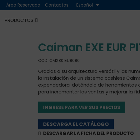
Área Reservada
Contactos
Español
PRODUCTOS
Cash
Cashless
Caiman EXE EUR PI
COD: CM2801EU8080
Gracias a su arquitectura versátil y las nu
la instalación de un sistema cashless Cai
expendedora, dotándolo de herramientas de
para incrementar las ventas y mejorar la fide
INGRESE PARA VER SUS PRECIOS
DESCARGA EL CATÁLOGO
DESCARGAR LA FICHA DEL PRODUCTO