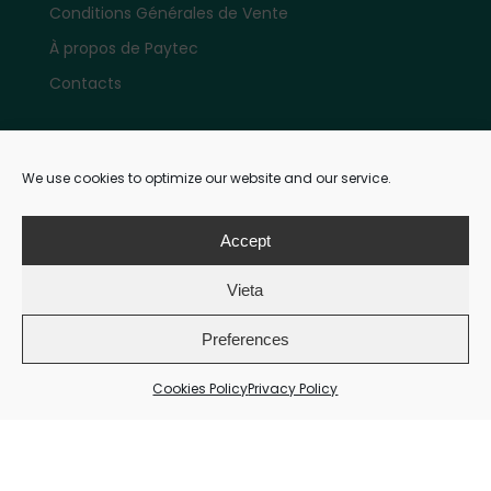
Conditions Générales de Vente
À propos de Paytec
Contacts
Compte
We use cookies to optimize our website and our service.
Mon compte e-shop
Accept
Vieta
Paiements
Preferences
Cookies Policy
Privacy Policy
Modalités de paiement: