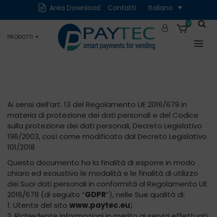
Cash
Cashless
Area Download
Contatti
Italiano
Digitali
Accessori e Ricambi
0
PRODOTTI
Occasioni
Ai sensi dell’art. 13 del Regolamento UE 2016/679 in
materia di protezione dei dati personali e del Codice
sulla protezione dei dati personali, Decreto Legislativo
196/2003, così come modificato dal Decreto Legislativo
101/2018
Questo documento ha la finalità di esporre in modo
chiaro ed esaustivo le modalità e le finalità di utilizzo
dei Suoi dati personali in conformità al Regolamento UE
2016/679 (di seguito “
GDPR
”), nelle Sue qualità di:
1. Utente del sito
www.paytec.eu;
2. Richiedente informazioni in merito ai servizi effettuati