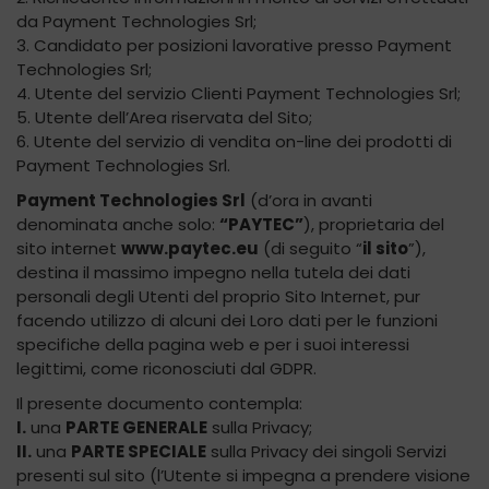
da Payment Technologies Srl;
3. Candidato per posizioni lavorative presso Payment
Technologies Srl;
4. Utente del servizio Clienti Payment Technologies Srl;
5. Utente dell’Area riservata del Sito;
6. Utente del servizio di vendita on-line dei prodotti di
Payment Technologies Srl.
Payment Technologies Srl
(d’ora in avanti
denominata anche solo:
“PAYTEC”
), proprietaria del
sito internet
www.paytec.eu
(di seguito “
il sito
”),
destina il massimo impegno nella tutela dei dati
personali degli Utenti del proprio Sito Internet, pur
facendo utilizzo di alcuni dei Loro dati per le funzioni
specifiche della pagina web e per i suoi interessi
legittimi, come riconosciuti dal GDPR.
Il presente documento contempla:
I.
una
PARTE GENERALE
sulla Privacy;
II.
una
PARTE SPECIALE
sulla Privacy dei singoli Servizi
presenti sul sito (l’Utente si impegna a prendere visione