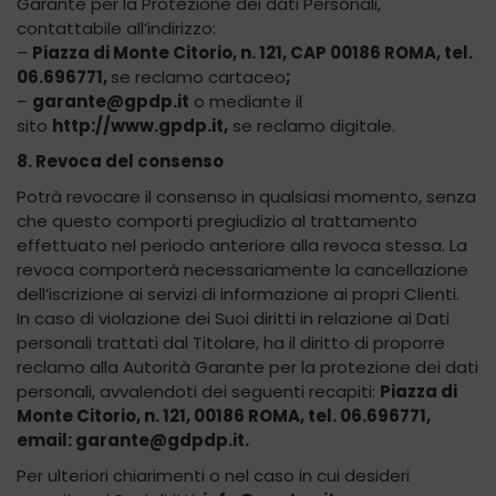
Garante per la Protezione dei dati Personali,
contattabile all’indirizzo:
–
Piazza di Monte Citorio, n. 121, CAP 00186 ROMA, tel.
06.696771,
se reclamo cartaceo
;
–
garante@gpdp.it
o mediante il
sito
http://www.gpdp.it,
se reclamo digitale.
8. Revoca del consenso
Potrà revocare il consenso in qualsiasi momento, senza
che questo comporti pregiudizio al trattamento
effettuato nel periodo anteriore alla revoca stessa. La
revoca comporterà necessariamente la cancellazione
dell’iscrizione ai servizi di informazione ai propri Clienti.
In caso di violazione dei Suoi diritti in relazione ai Dati
personali trattati dal Titolare, ha il diritto di proporre
reclamo alla Autorità Garante per la protezione dei dati
personali, avvalendoti dei seguenti recapiti:
Piazza di
Monte Citorio, n. 121, 00186 ROMA,
tel. 06.696771
,
email:
garante@gdpdp.it.
Per ulteriori chiarimenti o nel caso in cui desideri