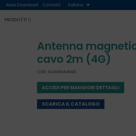
Area Download
Contatti
Italiano
PRODOTTI
Cash
Cashless
Antenna magneti
cavo 2m (4G)
COD: AC00X0A4000
ACCEDI PER MAGGIORI DETTAGLI
SCARICA IL CATALOGO