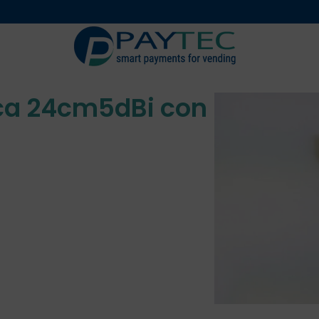
Digitali
Accessori 
ca 24cm5dBi con