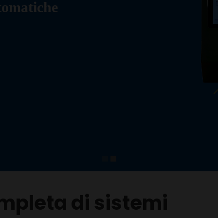
utomatiche
pleta di sistemi