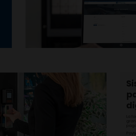
Si
p
di
La fo
gran
paga
Payte