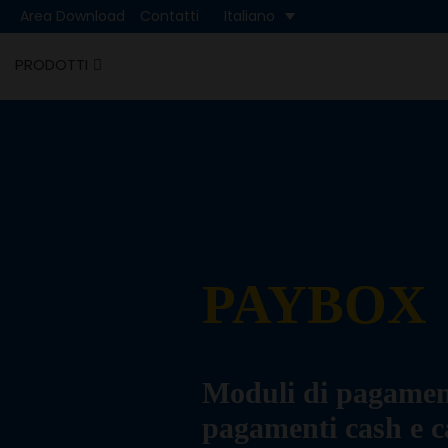
Area Download
Contatti
Italiano
PRODOTTI
Cash
Cashless
PAYBOX
Moduli di pagament
pagamenti cash e c