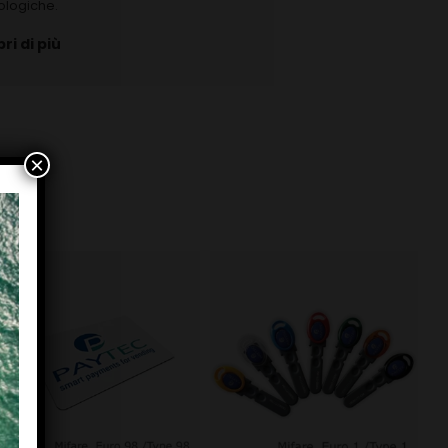
ologiche.
ri di più
×