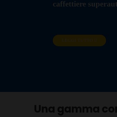
caffettiere supera
LEGGI TUTTO
Una gamma com