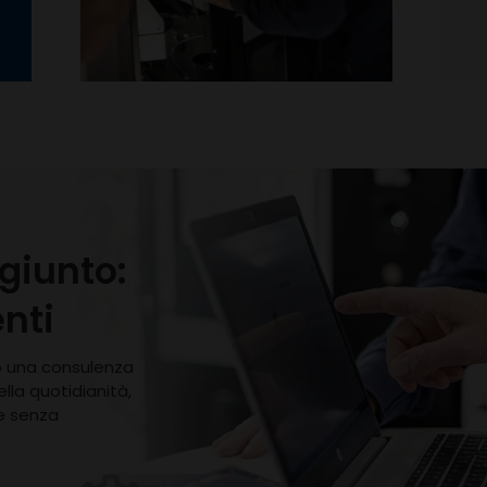
ggiunto:
enti
do una consulenza
lla quotidianità,
e senza