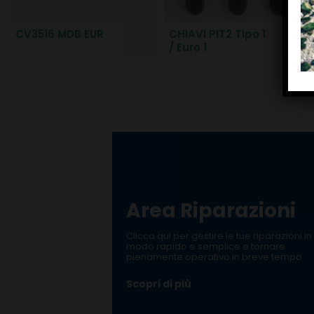
CV3516 MDB EUR
CHIAVI PIT2 Tipo 1
/ Euro 1
Area Riparazioni
Clicca qui per gestire le tue riparazioni in
modo rapido e semplice e tornare
pienamente operativo in breve tempo.
Scopri di più