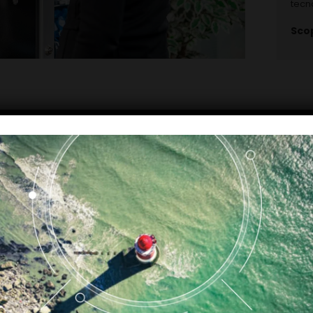
tecn
Scop
I nostri prodotti