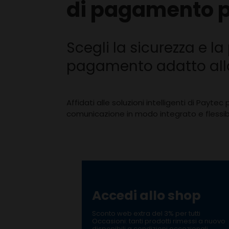
di pagamento pe
Scegli la sicurezza e la
pagamento adatto all
Affidati alle soluzioni intelligenti di Payte
comunicazione in modo integrato e flessibi
Accedi allo shop
Sconto web extra del 3% per tutti
Occasioni: tanti prodotti rimessi a nuovo
disponibili a condizioni eccezionali