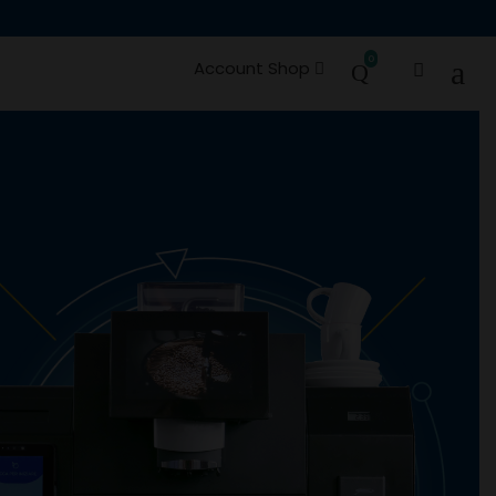
0
Account Shop
e Ricambi
Occasioni