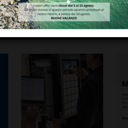
CAIMAN2 PIT EXE
FOUR PREMIUM
EUR
MIFARE®
M
Leg
mer
rim
dec
Sco