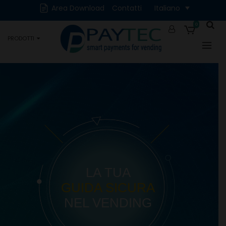
Cash
Cashless
Area Download
Contatti
Italiano
Digitali
Accessori e Ricambi
0
PRODOTTI
Occasioni
LA TUA
GUIDA SICURA
NEL VENDING