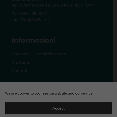
Via XX Settembre 49, 22069 Rovellasca (CO)
Tel +39 02 9696 141
Fax +39 02 9696 1414
Informazioni
Condizioni Generali di Vendita
Chi Siamo
Contatti
Account
We use cookies to optimize our website and our service.
Il mio account e-shop
Accept