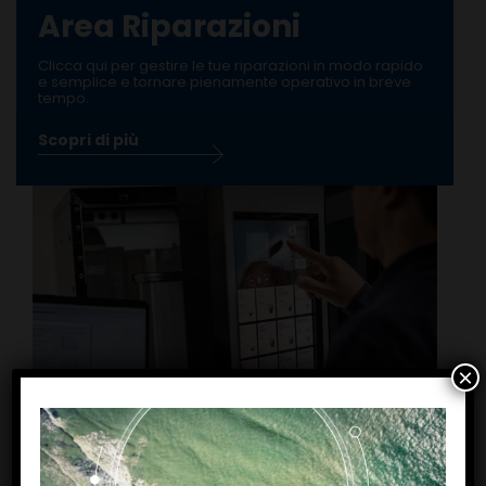
Area Riparazioni
Clicca qui per gestire le tue riparazioni in modo rapido
e semplice e tornare pienamente operativo in breve
tempo.
Scopri di più
×