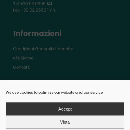
Tel +39 02 9696 141
Fax +39 02 9696 1414
Informazioni
Condizioni Generali di Vendita
Chi Siamo
Contatti
Account
We use cookies to optimize our website and our service.
Il mio account e-shop
Accept
Vieta