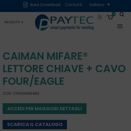
Cash
Cashless
Area Download
Contatti
Italiano
Digitali
Accessori e Ricambi
0
PRODOTTI
Occasioni
CAIMAN MIFARE®
LETTORE CHIAVE + CAVO
FOUR/EAGLE
COD: CF000008480
ACCEDI PER MAGGIORI DETTAGLI
SCARICA IL CATALOGO