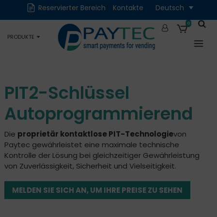
Reservierter Bereich
Kontakte
Deutsch
Digital
Zubehör und
Ersatzteile
0
PRODUKTE
Okkasion
PIT2-Schlüssel
Autoprogrammierend
Die
proprietär kontaktlose PIT-Technologie
von
Paytec gewährleistet eine maximale technische
Kontrolle der Lösung bei gleichzeitiger Gewährleistung
von Zuverlässigkeit, Sicherheit und Vielseitigkeit.
MELDEN SIE SICH AN, UM IHRE PREISE ZU SEHEN