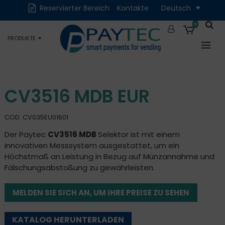
Reservierter Bereich
Kontakte
Deutsch
Digital
Zubehör und
Ersatzteile
0
PRODUKTE
Okkasion
CV3516 MDB EUR
COD: CV035EU01601
Der Paytec
CV3516 MDB
Selektor ist mit einem
innovativen Messsystem ausgestattet, um ein
Höchstmaß an Leistung in Bezug auf Münzannahme und
Fälschungsabstoßung zu gewährleisten.
MELDEN SIE SICH AN, UM IHRE PREISE ZU SEHEN
KATALOG HERUNTERLADEN