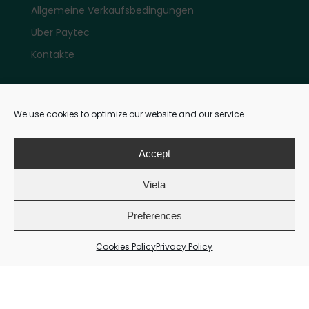
Allgemeine Verkaufsbedingungen
Über Paytec
Kontakte
Konto
We use cookies to optimize our website and our service.
Mein E-Shop Account
Accept
Vieta
Zahlungen
Preferences
Cookies Policy
Privacy Policy
Zahlungsmethoden: