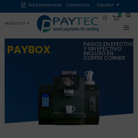
Área Reservada
Contactos
Español
Digital
Accesorios y
Repuestos
0
PRODUCTOS
Ocasiones
PAGOS EN EFECTIVO
PAYBOX
Y SIN EFECTIVO
INCLUSO EN
COFFEE CORNER