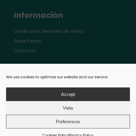
Información
Condiciones Generales de Venta
Sobre Paytec
Contactos
Account
We use cookies to optimize our website and our service.
Mi cuenta e-shop
Accept
Vieta
Pagos
Preferences
Cookies Policy
Privacy Policy