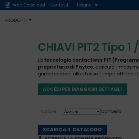
Area Download
Contatti
Italiano
PRODOTTI
Cash
Cashless
CHIAVI PIT2 Tipo 1 /
La
tecnologia contactless PIT (Programm
proprietaria di Paytec
, assicura il massim
garantendone allo stesso tempo affidabilità,
ACCEDI PER MAGGIORI DETTAGLI
Colore
Cancella
SCARICA IL CATALOGO
SCARICA LA SCHEDA PRODOTTO