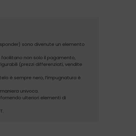
Transponder) sono divenute un elemento
 facilitano non solo il pagamento,
urabili (prezzi differenziati, vendite
o stelo è sempre nero, l’impugnatura è
n maniera univoca.
 fornendo ulteriori elementi di
T.