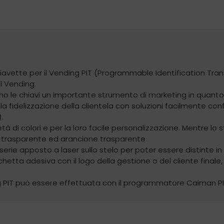
e chiavette per il Vending PIT (Programmable Identification 
l Vending.
dono le chiavi un importante strumento di marketing in quanto
fidelizzazione della clientela con soluzioni facilmente config
).
età di colori e per la loro facile personalizzazione. Mentre l
ero, trasparente ed arancione trasparente.
erie apposto a laser sullo stelo per poter essere distinte i
ichetta adesiva con il logo della gestione o del cliente finale,
g PIT può essere effettuata con il programmatore Caiman PI