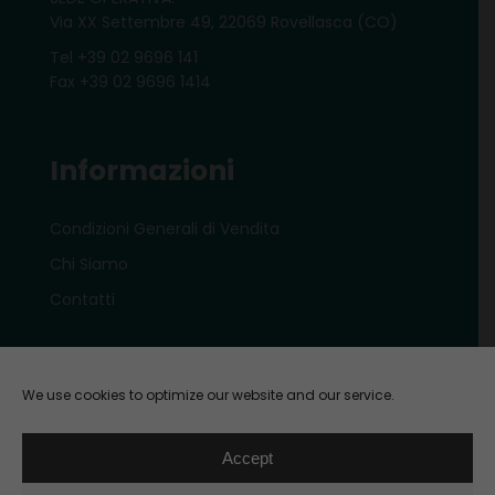
Via XX Settembre 49, 22069 Rovellasca (CO)
Tel +39 02 9696 141
Fax +39 02 9696 1414
Informazioni
Condizioni Generali di Vendita
Chi Siamo
Contatti
Account
We use cookies to optimize our website and our service.
Il mio account e-shop
Accept