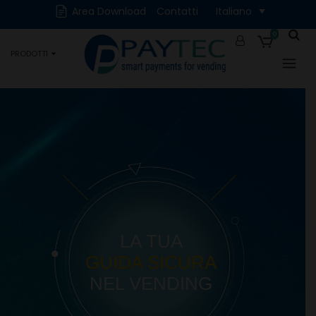
Cash
Cashless
Area Download
Contatti
Italiano
Digitali
Accessori e Ricambi
0
PRODOTTI
Occasioni
LA TUA
GUIDA SICURA
NEL VENDING