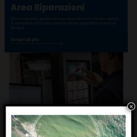
Area Riparazioni
Clicca qui per gestire le tue riparazioni in modo rapido
e semplice e tornare pienamente operativo in breve
tempo.
Scopri di più
×