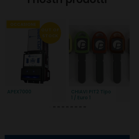
OCCASIONE
OUT OF
STOCK
APEX7000
CHIAVI PIT2 Tipo
G
1 / Euro 1
K