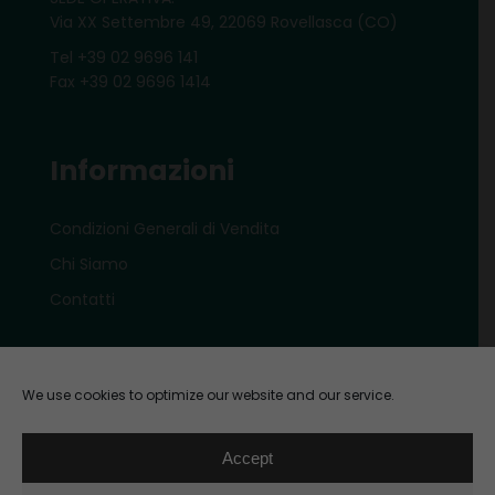
Via XX Settembre 49, 22069 Rovellasca (CO)
Tel +39 02 9696 141
Fax +39 02 9696 1414
Informazioni
Condizioni Generali di Vendita
Chi Siamo
Contatti
Account
We use cookies to optimize our website and our service.
Il mio account e-shop
Accept