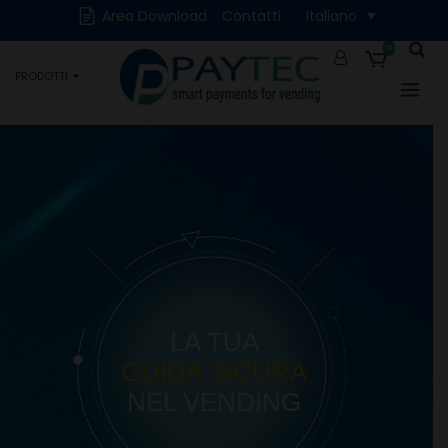
Cash
Cashless
Area Download
Contatti
Italiano
Digitali
Accessori e Ricambi
0
PRODOTTI
Occasioni
LA TUA
GUIDA SICURA
NEL VENDING