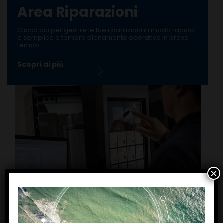
Area Riparazioni
Clicca qui per gestire le tue riparazioni in modo rapido
e semplice e tornare pienamente operativo in breve
tempo.
Scopri di più
×