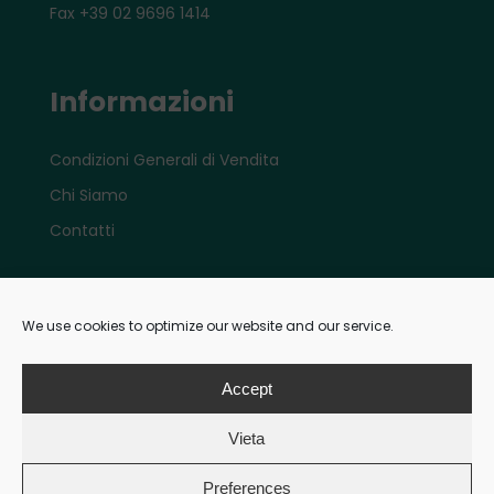
Fax +39 02 9696 1414
Informazioni
Condizioni Generali di Vendita
Chi Siamo
Contatti
Account
We use cookies to optimize our website and our service.
Il mio account e-shop
Accept
Vieta
Pagamenti
Preferences