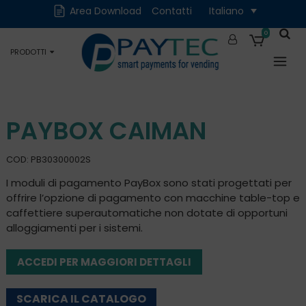
Cash
Cashless
Area Download
Contatti
Italiano
Digitali
Accessori e Ricambi
0
PRODOTTI
Occasioni
PAYBOX CAIMAN
COD: PB30300002S
I moduli di pagamento PayBox sono stati progettati per
offrire l’opzione di pagamento con macchine table-top e
caffettiere superautomatiche non dotate di opportuni
alloggiamenti per i sistemi.
ACCEDI PER MAGGIORI DETTAGLI
SCARICA IL CATALOGO