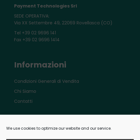
Payment Technologies Srl
SEDE OPERATIVA:
Via XX Settembre 49, 22069 Rovellasca (CO)
Tel +39 02 9696 141
Fax +39 02 9696 1414
Informazioni
Condizioni Generali di Vendita
Chi Siamo
Contatti
Account
We use cookies to optimize our website and our service.