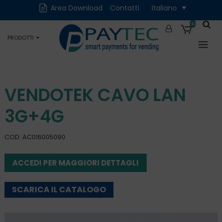
Cash
Cashless
Area Download
Contatti
Italiano
Digitali
Accessori e Ricambi
0
PRODOTTI
Occasioni
VENDOTEK CAVO LAN
3G+4G
COD: AC016005090
ACCEDI PER MAGGIORI DETTAGLI
SCARICA IL CATALOGO