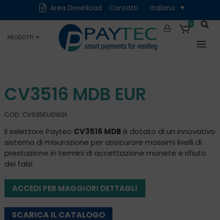
Cash
Cashless
Area Download
Contatti
Italiano
Digitali
Accessori e Ricambi
0
PRODOTTI
Occasioni
CV3516 MDB EUR
COD: CV035EU01601
Il selettore Paytec
CV3516 MDB
è dotato di un innovativo
sistema di misurazione per assicurare massimi livelli di
prestazione in termini di accettazione monete e rifiuto
dei falsi.
ACCEDI PER MAGGIORI DETTAGLI
SCARICA IL CATALOGO