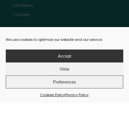
Chi Siamo
Contatti
Account
We use cookies to optimize our website and our service.
Il mio account e-shop
Accept
Vieta
Pagamenti
Preferences
Cookies Policy
Privacy Policy
Metodi di pagamento:
Payment Technologies s.r.l.- C.F./P.IVA: 07603320966 – Copyright