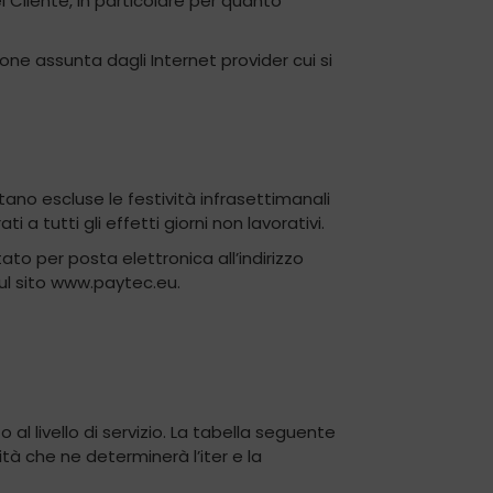
l Cliente, in particolare per quanto
ne assunta dagli Internet provider cui si
stano escluse le festività infrasettimanali
a tutti gli effetti giorni non lavorativi.
ato per posta elettronica all’indirizzo
ul sito www.paytec.eu.
al livello di servizio. La tabella seguente
cità che ne determinerà l’iter e la