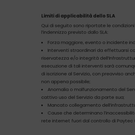
Limiti di applicabilità dello SLA
Qui di seguito sono riportate le condizioni 
l’indennizzo previsto dallo SLA:
Forza maggiore, evento o incidente ind
Interventi straordinari da effettuarsi c
riservatezza e/o integrità dell’Infrastrutt
esecuzione di tali interventi sarà comunq
di iscrizione al Servizio, con preavviso a
non appena possibile;
Anomalia o malfunzionamento del Servi
cattivo uso del Servizio da parte sua;
Mancato collegamento dell’infrastruttur
Cause che determinano l’inaccessibilità,
rete internet fuori dal controllo di Payte