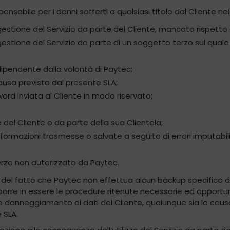
sabile per i danni sofferti a qualsiasi titolo dal Cliente nei
gestione del Servizio da parte del Cliente, mancato rispetto d
 gestione del Servizio da parte di un soggetto terzo sul qual
ipendente dalla volontà di Paytec;
causa prevista dal presente SLA;
sword inviata al Cliente in modo riservato;
e del Cliente o da parte della sua Clientela;
nformazioni trasmesse o salvate a seguito di errori imputabi
terzo non autorizzato da Paytec.
 del fatto che Paytec non effettua alcun backup specifico dei
re in essere le procedure ritenute necessarie ed opportune
o danneggiamento di dati del Cliente, qualunque sia la caus
 SLA.