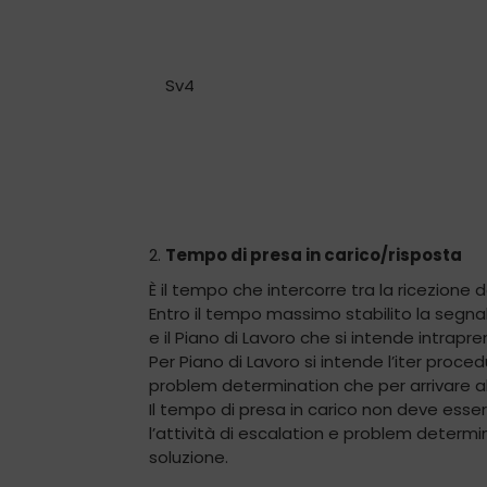
Sv4
2.
Tempo di presa in carico/risposta
È il tempo che intercorre tra la ricezione
Entro il tempo massimo stabilito la segn
e il Piano di Lavoro che si intende intrapre
Per Piano di Lavoro si intende l’iter proce
problem determination che per arrivare al
Il tempo di presa in carico non deve esse
l’attività di escalation e problem deter
soluzione.