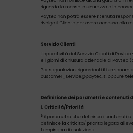
Paytec non fornisce alcuna garanzia in rel
riguarda la messa in sicurezza e la conser
Paytec non potrà essere ritenuta responsab
rivolge il Cliente per avere accesso alla re
Servizio Clienti
L’operatività del Servizio Clienti di Paytec
e i giorni di chiusura aziendale di Paytec 
Per segnalazioni riguardanti il funzionamen
customer_service@paytec.it, oppure telefo
Definizione dei parametri e contenuti dei
1.
Criticità/Priorità
È il parametro che definisce i contenuti e 
definisce la criticità/ priorità legata all’
tempistica di risoluzione.