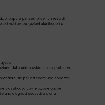
zio, oppure per semplice richiesta di
abili nel tempo (azioni pianificabili o
Paytec.
azione delle prime evidenze sul problema
traprendere, sia per ottenere una corretta
iene classificata come azione anche
nte una diagnosi esaustiva o una