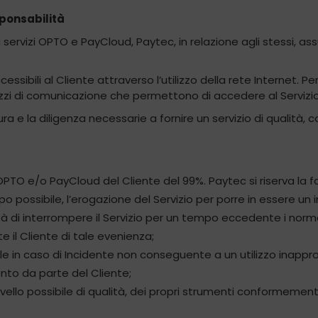
sponsabilità
ei servizi OPTO e PayCloud, Paytec, in relazione agli stessi,
bili al Cliente attraverso l’utilizzo della rete Internet. Per
zzi di comunicazione che permettono di accedere al Servizio
ra e la diligenza necessarie a fornire un servizio di qualità,
 OPTO e/o PayCloud del Cliente del 99%. Paytec si riserva la f
ossibile, l’erogazione del Servizio per porre in essere un i
tà di interrompere il Servizio per un tempo eccedente i norm
l Cliente di tale evenienza;
le in caso di Incidente non conseguente a un utilizzo inapprop
ento da parte del Cliente;
ivello possibile di qualità, dei propri strumenti conformemente