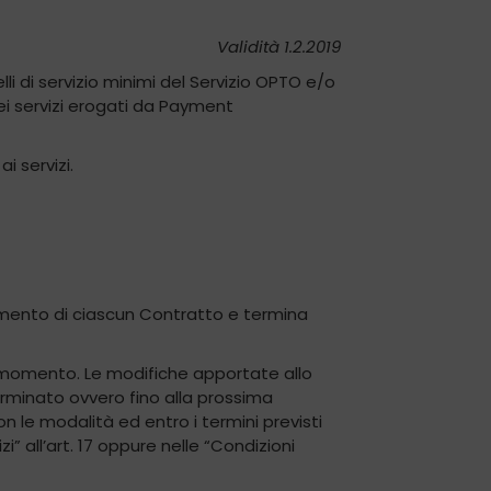
Validità 1.2.2019
lli di servizio minimi del Servizio OPTO e/o
ei servizi erogati da Payment
i servizi.
amento di ciascun Contratto e termina
asi momento. Le modifiche apportate allo
erminato ovvero fino alla prossima
on le modalità ed entro i termini previsti
i” all’art. 17 oppure nelle “Condizioni