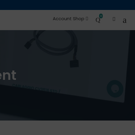
0
Account Shop
es and Spare Parts
Occasions
ent