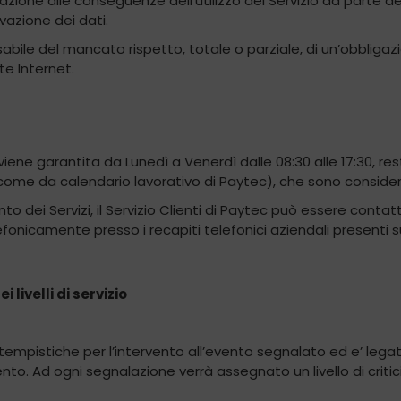
azione alle conseguenze dell’utilizzo del Servizio da parte de
vazione dei dati.
ile del mancato rispetto, totale o parziale, di un’obbligazio
te Internet.
 viene garantita da Lunedì a Venerdì dalle 08:30 alle 17:30, re
(come da calendario lavorativo di Paytec), che sono considerati 
to dei Servizi, il Servizio Clienti di Paytec può essere contatt
nicamente presso i recapiti telefonici aziendali presenti s
 livelli di servizio
tempistiche per l’intervento all’evento segnalato ed e’ legato 
evento. Ad ogni segnalazione verrà assegnato un livello di criti