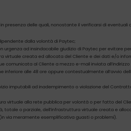
in presenza delle quali, nonostante il verificarsi di eventuali 
ipendente dalla volontà di Paytec;
on urgenza ad insindacabile giudizio di Paytec per evitare peri
ura virtuale creata ed allocata del Cliente e dei dati e/o inf
ue comunicata al Cliente a mezzo e-mail inviata all’indirizz
nche inferiore alle 48 ore oppure contestualmente all’avvio d
zio imputabili ad inadempimento o violazione del Contratto
a virtuale alla rete pubblica per volontà o per fatto del Cli
 totale o parziale, dell’infrastruttura virtuale creata e alloc
c (in via meramente esemplificativa guasti o problemi).