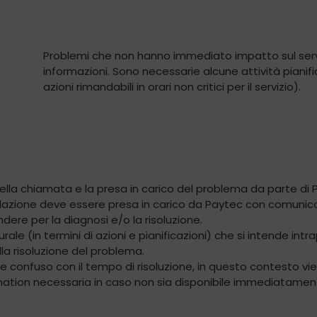
Problemi che non hanno immediato impatto sul servi
informazioni. Sono necessarie alcune attività pianific
azioni rimandabili in orari non critici per il servizio).
 della chiamata e la presa in carico del problema da parte di 
alazione deve essere presa in carico da Paytec con comunic
ndere per la diagnosi e/o la risoluzione.
durale (in termini di azioni e pianificazioni) che si intende in
la risoluzione del problema.
re confuso con il tempo di risoluzione, in questo contesto v
mination necessaria in caso non sia disponibile immediatame