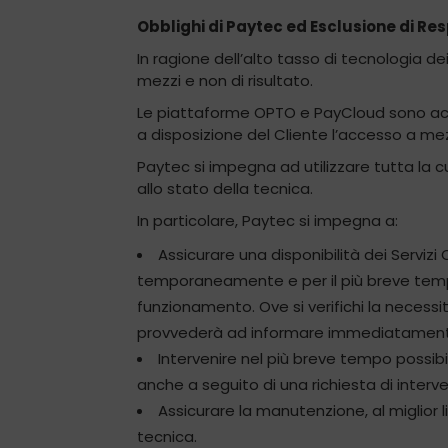
Obblighi di Paytec ed Esclusione di Re
In ragione dell’alto tasso di tecnologia d
mezzi e non di risultato.
Le piattaforme OPTO e PayCloud sono accessi
a disposizione del Cliente l’accesso a me
Paytec si impegna ad utilizzare tutta la cu
allo stato della tecnica.
In particolare, Paytec si impegna a:
Assicurare una disponibilità dei Servizi
temporaneamente e per il più breve tempo p
funzionamento. Ove si verifichi la necessi
provvederà ad informare immediatamente i
Intervenire nel più breve tempo possibi
anche a seguito di una richiesta di interv
Assicurare la manutenzione, al miglior l
tecnica.