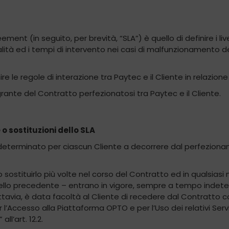
ent (in seguito, per brevità, “SLA”) è quello di definire i live
alità ed i tempi di intervento nei casi di malfunzionamento d
e le regole di interazione tra Paytec e il Cliente in relazione a
grante del Contratto perfezionatosi tra Paytec e il Cliente.
o sostituzioni dello SLA
indeterminato per ciascun Cliente a decorrere dal perfezion
o o sostituirlo più volte nel corso del Contratto ed in qualsi
quello precedente – entrano in vigore, sempre a tempo indet
uttavia, è data facoltà al Cliente di recedere dal Contratto c
l’Accesso alla Piattaforma OPTO e per l’Uso dei relativi Serviz
ll’art. 12.2.