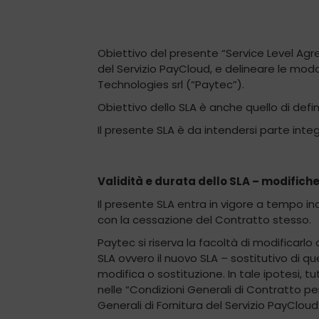
Obiettivo del presente “Service Level Agreem
del Servizio PayCloud, e delineare le mod
Technologies srl (“Paytec”).
Obiettivo dello SLA è anche quello di definir
Il presente SLA è da intendersi parte inte
Validità e durata dello SLA – modifiche 
Il presente SLA entra in vigore a tempo 
con la cessazione del Contratto stesso.
Paytec si riserva la facoltà di modificarl
SLA ovvero il nuovo SLA – sostitutivo di 
modifica o sostituzione. In tale ipotesi, t
nelle “Condizioni Generali di Contratto per 
Generali di Fornitura del Servizio PayCloud” a